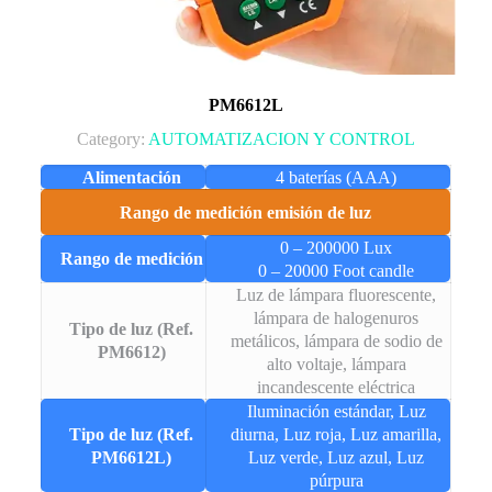
PM6612L
Category:
AUTOMATIZACION Y CONTROL
Alimentación
4 baterías (AAA)
Rango de medición emisión de luz
0 – 200000 Lux
Rango de medición
0 – 20000 Foot candle
Luz de lámpara fluorescente,
lámpara de halogenuros
Tipo de luz (Ref.
metálicos, lámpara de sodio de
PM6612)
alto voltaje, lámpara
incandescente eléctrica
Iluminación estándar, Luz
Tipo de luz (Ref.
diurna, Luz roja, Luz amarilla,
PM6612L)
Luz verde, Luz azul, Luz
púrpura