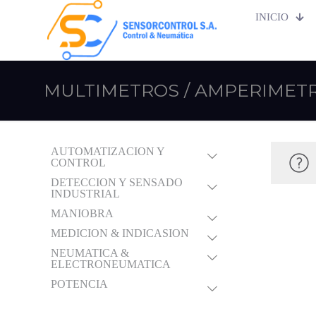
INICIO
MULTIMETROS / AMPERIMETR
AUTOMATIZACION Y
CONTROL
DETECCION Y SENSADO
INDUSTRIAL
MANIOBRA
MEDICION & INDICASION
NEUMATICA &
ELECTRONEUMATICA
POTENCIA